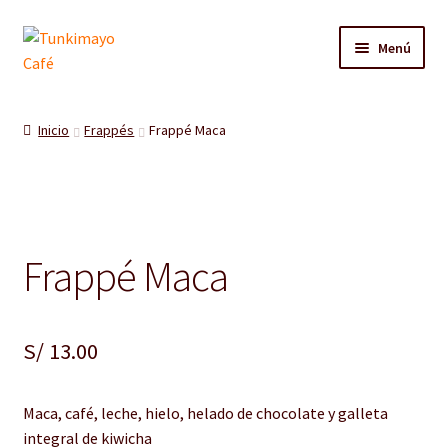
Ir
Ir
Menú
a
al
la
contenido
Tienda
navegación
Inicio
Frappés
Frappé Maca
Contacto
Carrito
Frappé Maca
S/
13.00
Maca, café, leche, hielo, helado de chocolate y galleta
integral de kiwicha