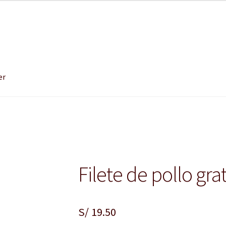
er
Filete de pollo gra
S/
19.50