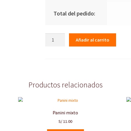
Total del pedido:
Filete
Añadir al carrito
de
pollo
gratinado
cantidad
Productos relacionados
Panini mixto
S/
11.00