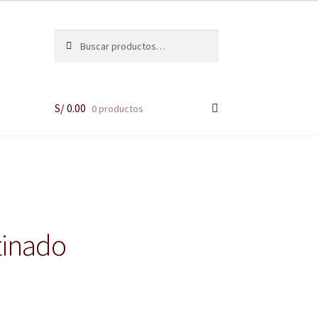
Buscar
Buscar
por:
S/
0.00
0 productos
tinado