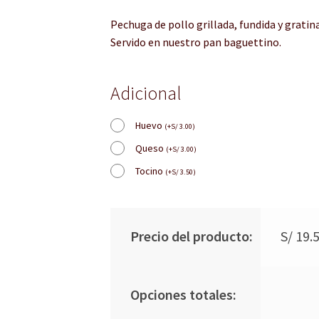
Pechuga de pollo grillada, fundida y grati
Servido en nuestro pan baguettino.
Adicional
Huevo
(
+
S/
3.00
)
Queso
(
+
S/
3.00
)
Tocino
(
+
S/
3.50
)
Precio del producto:
S/
19.
Opciones totales: