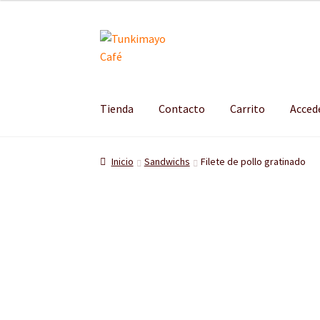
Ir
Ir
a
al
la
contenido
navegación
Tienda
Contacto
Carrito
Acced
Inicio
Sandwichs
Filete de pollo gratinado